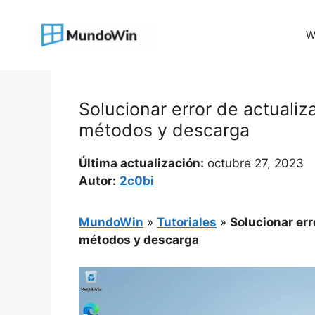
Saltar
al
W
contenido
Solucionar error de actuali
métodos y descarga
Última actualización:
octubre 27, 2023
Autor:
2c0bi
MundoWin
»
Tutoriales
»
Solucionar err
métodos y descarga