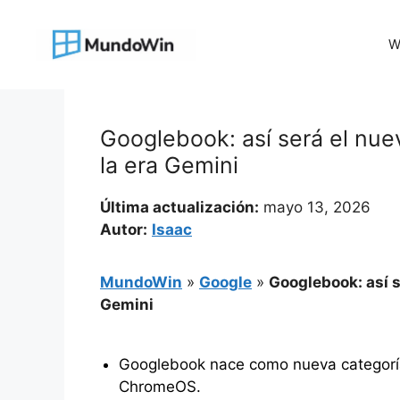
Saltar
al
W
contenido
Googlebook: así será el nue
la era Gemini
Última actualización:
mayo 13, 2026
Autor:
Isaac
MundoWin
»
Google
»
Googlebook: así s
Gemini
Googlebook nace como nueva categoría
ChromeOS.