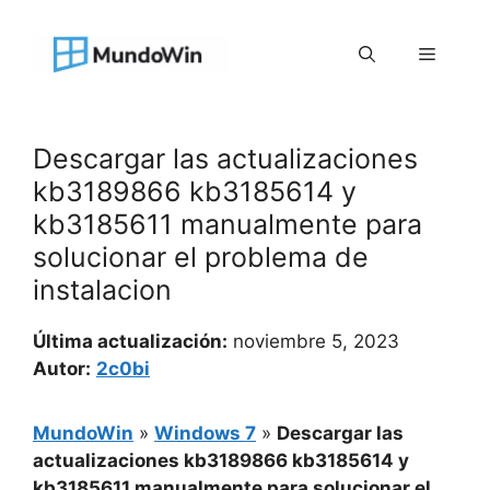
Saltar
al
Menú
contenido
Descargar las actualizaciones
kb3189866 kb3185614 y
kb3185611 manualmente para
solucionar el problema de
instalacion
Última actualización:
noviembre 5, 2023
Autor:
2c0bi
MundoWin
»
Windows 7
»
Descargar las
actualizaciones kb3189866 kb3185614 y
kb3185611 manualmente para solucionar el