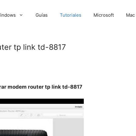
indows
Guías
Tutoriales
Microsoft
Mac
er tp link td-8817
ar modem router tp link td-8817