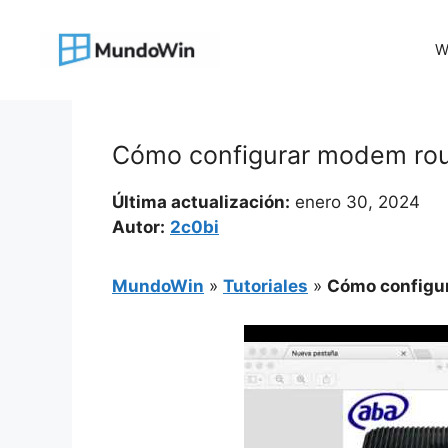
Saltar
al
W
contenido
Cómo configurar modem rout
Última actualización:
enero 30, 2024
Autor:
2c0bi
MundoWin
»
Tutoriales
»
Cómo configur