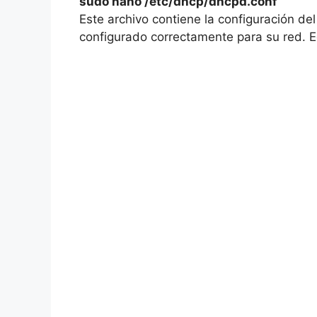
sudo nano /etc/dhcp/dhcpd.conf
Este archivo contiene la configuración d
configurado correctamente para su red. Ed