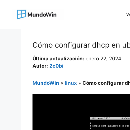
Saltar
al
W
contenido
Cómo configurar dhcp en ub
Última actualización:
enero 22, 2024
Autor:
2c0bi
MundoWin
»
linux
»
Cómo configurar dh