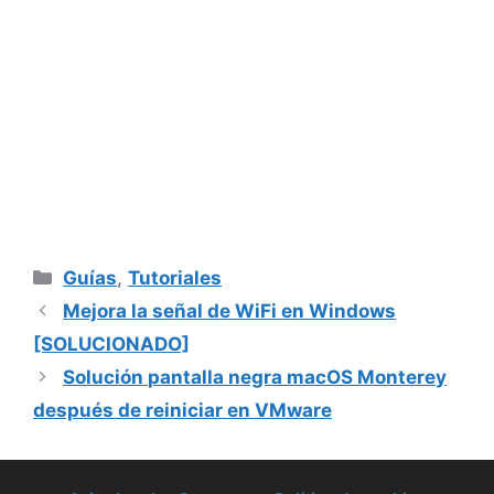
Categorías
Guías
,
Tutoriales
Mejora la señal de WiFi en Windows
[SOLUCIONADO]
Solución pantalla negra macOS Monterey
después de reiniciar en VMware