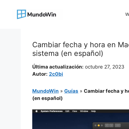
Saltar
al
W
contenido
Cambiar fecha y hora en Mac
sistema (en español)
Última actualización:
octubre 27, 2023
Autor:
2c0bi
MundoWin
»
Guías
»
Cambiar fecha y ho
(en español)