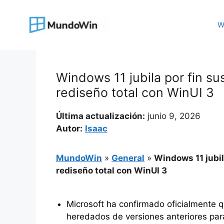
Saltar
al
W
contenido
Windows 11 jubila por fin su
rediseño total con WinUI 3
Última actualización:
junio 9, 2026
Autor:
Isaac
MundoWin
»
General
»
Windows 11 jubil
rediseño total con WinUI 3
Microsoft ha confirmado oficialmente q
heredados de versiones anteriores para