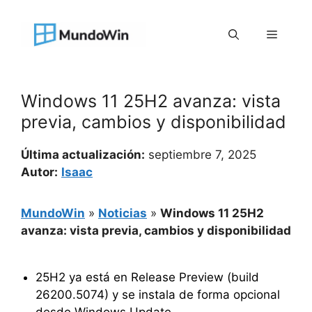
Saltar
al
Menú
contenido
Windows 11 25H2 avanza: vista
previa, cambios y disponibilidad
Última actualización:
septiembre 7, 2025
Autor:
Isaac
MundoWin
»
Noticias
»
Windows 11 25H2
avanza: vista previa, cambios y disponibilidad
25H2 ya está en Release Preview (build
26200.5074) y se instala de forma opcional
desde Windows Update.