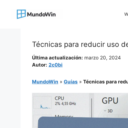
Saltar
al
W
contenido
Técnicas para reducir uso 
Última actualización:
marzo 20, 2024
Autor:
2c0bi
MundoWin
»
Guías
»
Técnicas para red