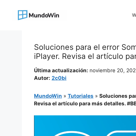
Saltar
al
W
contenido
Soluciones para el error S
iPlayer. Revisa el artículo p
Última actualización:
noviembre 20, 20
Autor:
2c0bi
MundoWin
»
Tutoriales
»
Soluciones par
Revisa el artículo para más detalles. #B