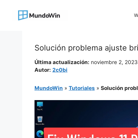
Saltar
al
W
contenido
Solución problema ajuste br
Última actualización:
noviembre 2, 2023
Autor:
2c0bi
MundoWin
»
Tutoriales
»
Solución prob