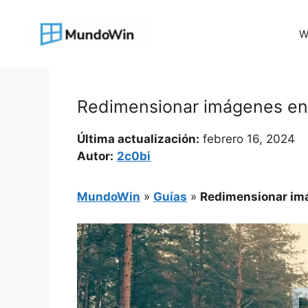
Saltar
al
W
contenido
Redimensionar imágenes en 
Última actualización:
febrero 16, 2024
Autor:
2c0bi
MundoWin
»
Guías
»
Redimensionar imá