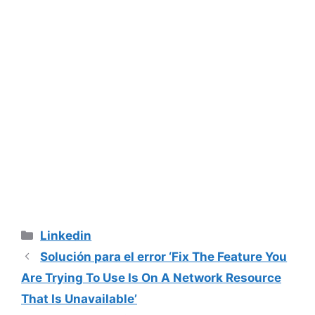
Categorías
Linkedin
Solución para el error ‘Fix The Feature You
Are Trying To Use Is On A Network Resource
That Is Unavailable’