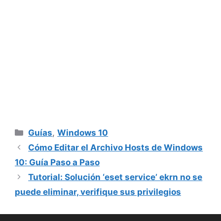
Categorías
Guías
,
Windows 10
Cómo Editar el Archivo Hosts de Windows
10: Guía Paso a Paso
Tutorial: Solución ‘eset service’ ekrn no se
puede eliminar, verifique sus privilegios