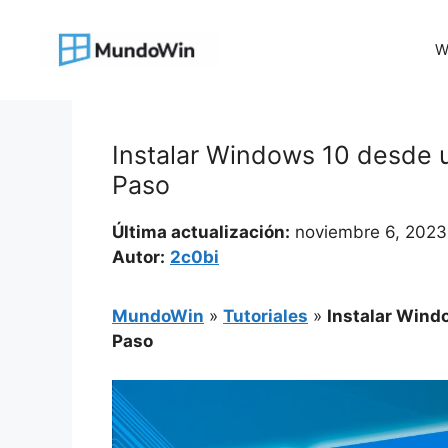
Saltar
al
W
contenido
Instalar Windows 10 desde 
Paso
Última actualización:
noviembre 6, 2023
Autor:
2c0bi
MundoWin
»
Tutoriales
»
Instalar Wind
Paso