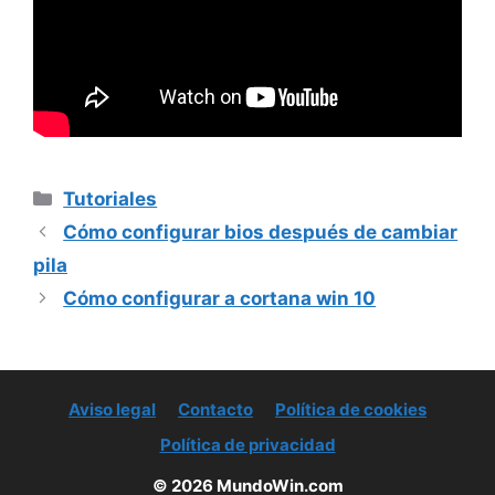
Categorías
Tutoriales
Cómo configurar bios después de cambiar
pila
Cómo configurar a cortana win 10
Aviso legal
Contacto
Política de cookies
Política de privacidad
© 2026 MundoWin.com