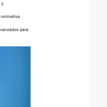
 y
 normativa
 avanzados para