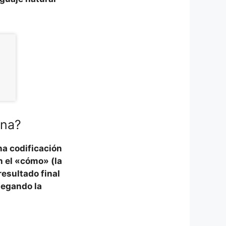
ona?
una
codificación
n el «cómo» (la
resultado final
elegando la