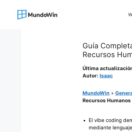
Saltar
al
W
contenido
Guía Completa
Recursos Hu
Última actualizació
Autor:
Isaac
MundoWin
»
Genera
Recursos Humanos
El vibe coding de
mediante lenguaje