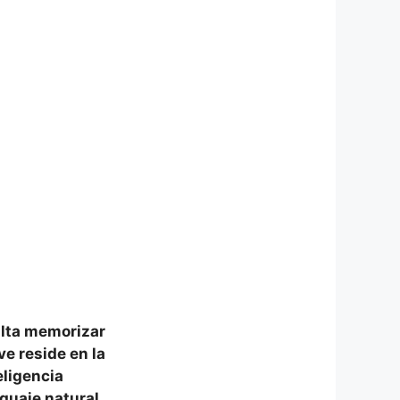
alta memorizar
ave reside en
la
eligencia
nguaje natural