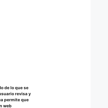
do
de lo que se
usuario revisa y
ua
permite que
ón web