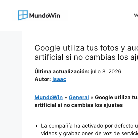
Saltar
al
W
contenido
Google utiliza tus fotos y au
artificial si no cambias los a
Última actualización:
julio 8, 2026
Autor:
Isaac
MundoWin
»
General
»
Google utiliza t
artificial si no cambias los ajustes
La compañía ha activado por defecto u
vídeos y grabaciones de voz de servic