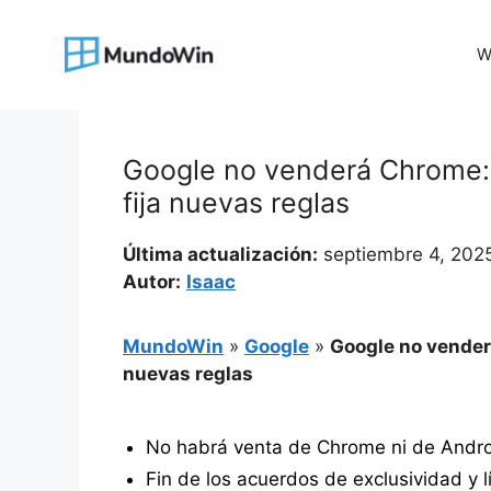
Saltar
al
W
contenido
Google no venderá Chrome: e
fija nuevas reglas
Última actualización:
septiembre 4, 202
Autor:
Isaac
MundoWin
»
Google
»
Google no venderá
nuevas reglas
No habrá venta de Chrome ni de Androi
Fin de los acuerdos de exclusividad y l