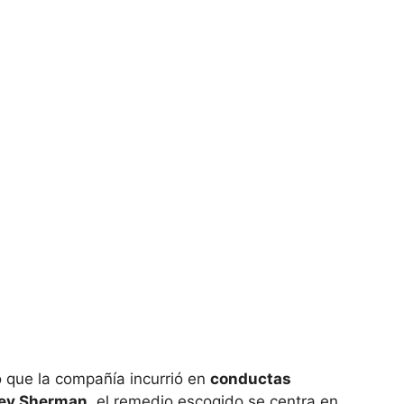
o que la compañía incurrió en
conductas
 Ley Sherman
, el remedio escogido se centra en