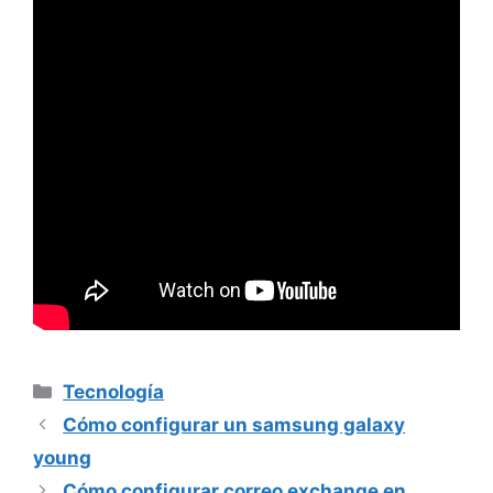
Categorías
Tecnología
Cómo configurar un samsung galaxy
young
Cómo configurar correo exchange en