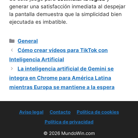
generar una satisfacción inmediata al despejar
la pantalla demuestra que la simplicidad bien
ejecutada es imbatible.
Categorías
General
Cómo crear vídeos para TikTok con
Inteligencia Artificial
La inteligencia artificial de Gemini se
integra en Chrome para América Latina
mientras Europa se mantiene a la espera
Aviso legal
Contacto
Política de cookies
Política de privacidad
© 2026 MundoWin.com