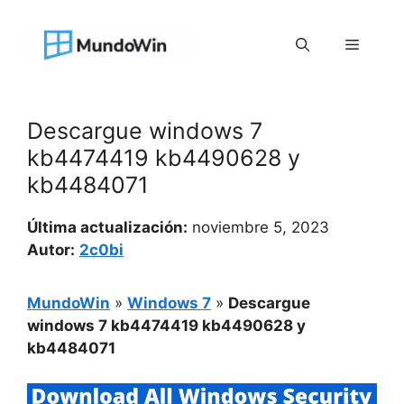
Saltar
al
Menú
contenido
Descargue windows 7
kb4474419 kb4490628 y
kb4484071
Última actualización:
noviembre 5, 2023
Autor:
2c0bi
MundoWin
»
Windows 7
»
Descargue
windows 7 kb4474419 kb4490628 y
kb4484071