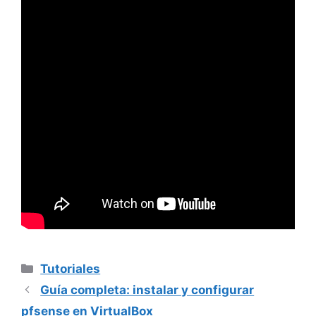
Categorías
Tutoriales
Guía completa: instalar y configurar
pfsense en VirtualBox