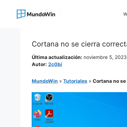
Saltar
al
W
contenido
Cortana no se cierra correc
Última actualización:
noviembre 5, 2023
Autor:
2c0bi
MundoWin
»
Tutoriales
»
Cortana no se