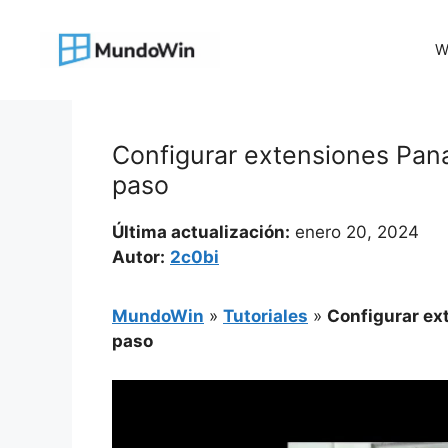
Saltar
al
W
contenido
Configurar extensiones Pan
paso
Última actualización:
enero 20, 2024
Autor:
2c0bi
MundoWin
»
Tutoriales
»
Configurar ex
paso