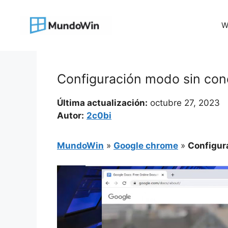
Saltar
al
W
contenido
Configuración modo sin co
Última actualización:
octubre 27, 2023
Autor:
2c0bi
MundoWin
»
Google chrome
»
Configur