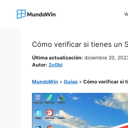
Saltar
al
W
contenido
Cómo verificar si tienes u
Última actualización:
diciembre 20, 202
Autor:
2c0bi
MundoWin
»
Guías
»
Cómo verificar si