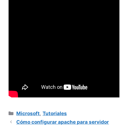
Categorías
Microsoft
,
Tutoriales
Cómo configurar apache para servidor