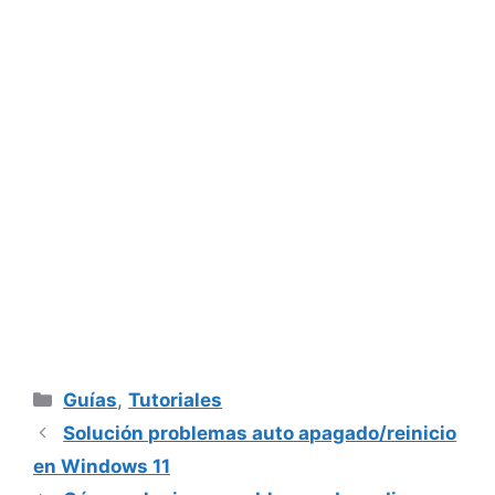
Categorías
Guías
,
Tutoriales
Solución problemas auto apagado/reinicio
en Windows 11