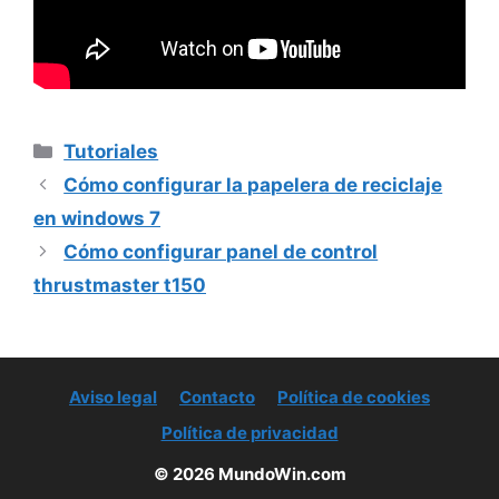
Categorías
Tutoriales
Cómo configurar la papelera de reciclaje
en windows 7
Cómo configurar panel de control
thrustmaster t150
Aviso legal
Contacto
Política de cookies
Política de privacidad
© 2026 MundoWin.com