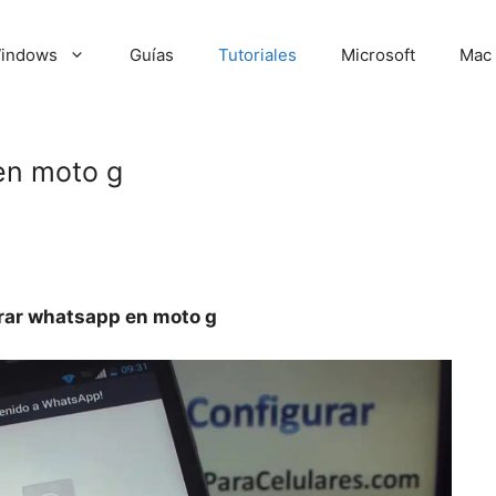
indows
Guías
Tutoriales
Microsoft
Mac
en moto g
rar whatsapp en moto g