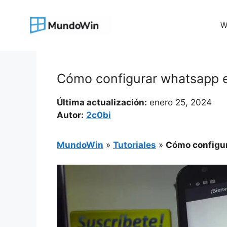
Saltar
al
W
contenido
Cómo configurar whatsapp 
Última actualización:
enero 25, 2024
Autor:
2c0bi
MundoWin
»
Tutoriales
»
Cómo configu