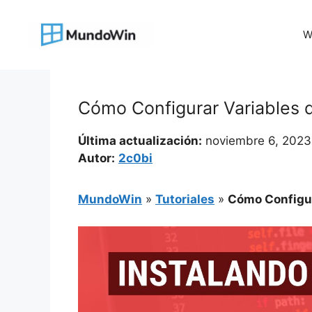
Saltar
al
W
contenido
Cómo Configurar Variables 
Última actualización:
noviembre 6, 2023
Autor:
2c0bi
MundoWin
»
Tutoriales
»
Cómo Configur