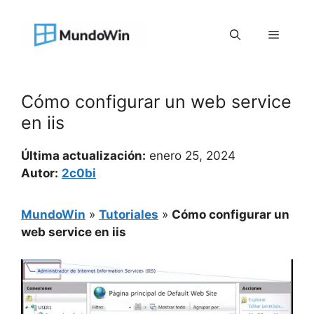
Saltar
al
Menú
contenido
Cómo configurar un web service
en iis
Última actualización:
enero 25, 2024
Autor:
2c0bi
MundoWin
»
Tutoriales
»
Cómo configurar un
web service en iis