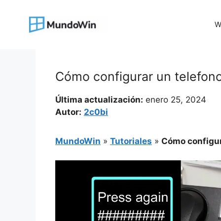
Saltar
al
W
contenido
Cómo configurar un telefon
Última actualización:
enero 25, 2024
Autor:
2c0bi
MundoWin
»
Tutoriales
»
Cómo configur