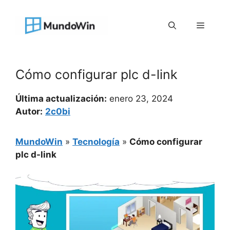
Saltar
al
Menú
contenido
Cómo configurar plc d-link
Última actualización:
enero 23, 2024
Autor:
2c0bi
MundoWin
»
Tecnología
»
Cómo configurar
plc d-link