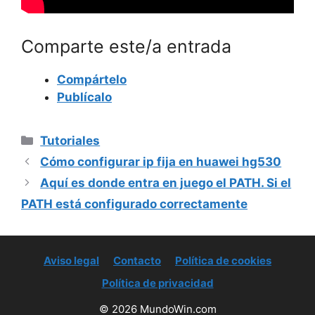
Comparte este/a entrada
Compártelo
Publícalo
Categorías
Tutoriales
Cómo configurar ip fija en huawei hg530
Aquí es donde entra en juego el PATH. Si el
PATH está configurado correctamente
Aviso legal
Contacto
Política de cookies
Política de privacidad
© 2026 MundoWin.com