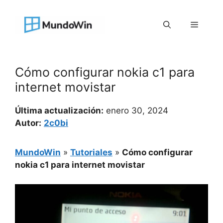
Saltar
al
Menú
contenido
Cómo configurar nokia c1 para
internet movistar
Última actualización:
enero 30, 2024
Autor:
2c0bi
MundoWin
»
Tutoriales
»
Cómo configurar
nokia c1 para internet movistar