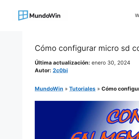
Saltar
al
W
contenido
Cómo configurar micro sd c
Última actualización:
enero 30, 2024
Autor:
2c0bi
MundoWin
»
Tutoriales
»
Cómo configur