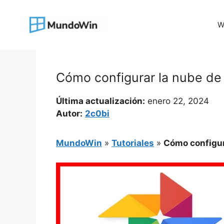
Saltar
al
W
contenido
Cómo configurar la nube de
Última actualización:
enero 22, 2024
Autor:
2c0bi
MundoWin
»
Tutoriales
»
Cómo configur