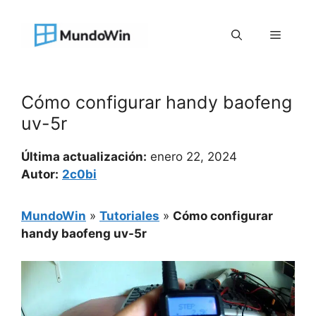
Saltar
al
Menú
contenido
Cómo configurar handy baofeng
uv-5r
Última actualización:
enero 22, 2024
Autor:
2c0bi
MundoWin
»
Tutoriales
»
Cómo configurar
handy baofeng uv-5r