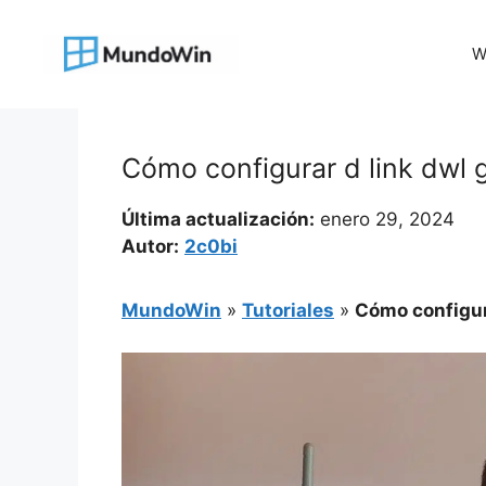
Saltar
al
W
contenido
Cómo configurar d link dwl
Última actualización:
enero 29, 2024
Autor:
2c0bi
MundoWin
»
Tutoriales
»
Cómo configur