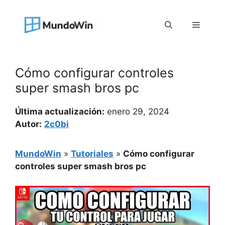
Saltar
al
Menú
contenido
Cómo configurar controles
super smash bros pc
Última actualización:
enero 29, 2024
Autor:
2c0bi
MundoWin
»
Tutoriales
»
Cómo configurar
controles super smash bros pc