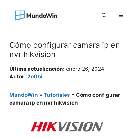
Saltar
al
Menú
contenido
Cómo configurar camara ip en
nvr hikvision
Última actualización:
enero 26, 2024
Autor:
2c0bi
MundoWin
»
Tutoriales
»
Cómo configurar
camara ip en nvr hikvision