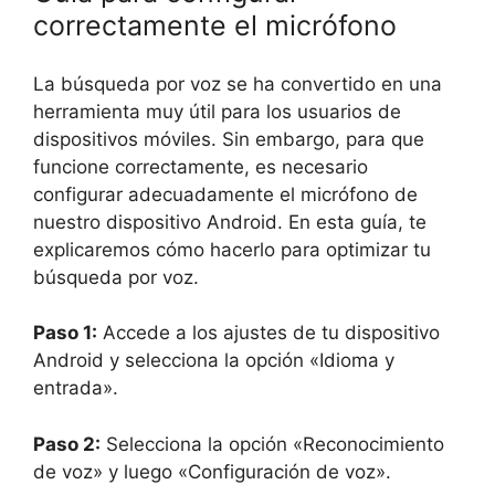
correctamente el micrófono
La búsqueda por voz se ha convertido en una
herramienta muy útil para los usuarios de
dispositivos móviles. Sin embargo, para que
funcione correctamente, es necesario
configurar adecuadamente el micrófono de
nuestro dispositivo Android. En esta guía, te
explicaremos cómo hacerlo para optimizar tu
búsqueda por voz.
Paso 1:
Accede a los ajustes de tu dispositivo
Android y selecciona la opción «Idioma y
entrada».
Paso 2:
Selecciona la opción «Reconocimiento
de voz» y luego «Configuración de voz».