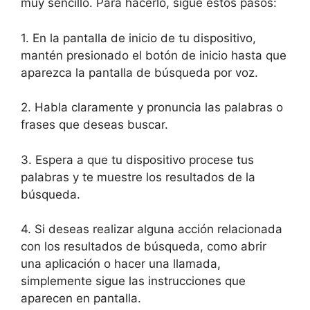
muy sencillo. Para hacerlo, sigue estos pasos:
1. En la pantalla de inicio de tu dispositivo,
mantén presionado el botón de inicio hasta que
aparezca la pantalla de búsqueda por voz.
2. Habla claramente y pronuncia las palabras o
frases que deseas buscar.
3. Espera a que tu dispositivo procese tus
palabras y te muestre los resultados de la
búsqueda.
4. Si deseas realizar alguna acción relacionada
con los resultados de búsqueda, como abrir
una aplicación o hacer una llamada,
simplemente sigue las instrucciones que
aparecen en pantalla.