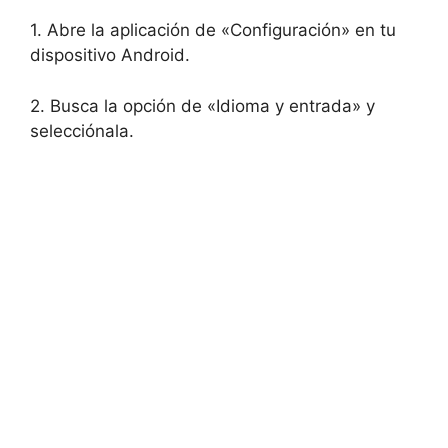
1. Abre la aplicación de «Configuración» en tu
dispositivo Android.
2. Busca la opción de «Idioma y entrada» y
selecciónala.