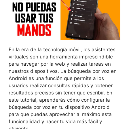
En la era de la tecnología móvil, los asistentes
virtuales son una herramienta imprescindible
para navegar por la web y realizar tareas en
nuestros dispositivos. La búsqueda por voz en
Android es una función que permite a los
usuarios realizar consultas rápidas y obtener
resultados precisos sin tener que escribir. En
este tutorial, aprenderás cómo configurar la
búsqueda por voz en tu dispositivo Android
para que puedas aprovechar al máximo esta
funcionalidad y hacer tu vida más fácil y
eficiente.