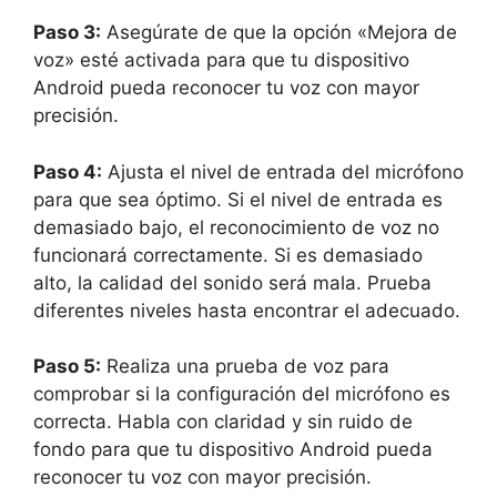
Paso 3:
Asegúrate de que la opción «Mejora de
voz» esté activada para que tu dispositivo
Android pueda reconocer tu voz con mayor
precisión.
Paso 4:
Ajusta el nivel de entrada del micrófono
para que sea óptimo. Si el nivel de entrada es
demasiado bajo, el reconocimiento de voz no
funcionará correctamente. Si es demasiado
alto, la calidad del sonido será mala. Prueba
diferentes niveles hasta encontrar el adecuado.
Paso 5:
Realiza una prueba de voz para
comprobar si la configuración del micrófono es
correcta. Habla con claridad y sin ruido de
fondo para que tu dispositivo Android pueda
reconocer tu voz con mayor precisión.