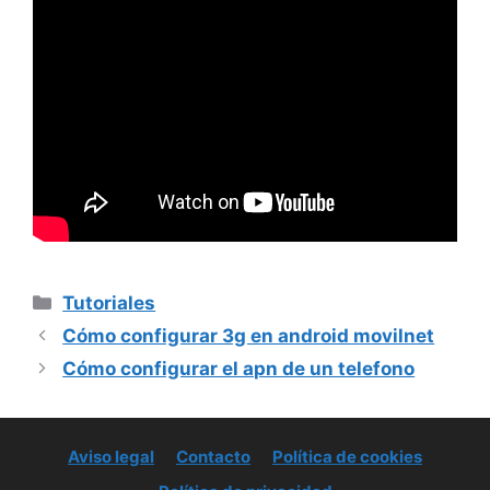
Categorías
Tutoriales
Cómo configurar 3g en android movilnet
Cómo configurar el apn de un telefono
Aviso legal
Contacto
Política de cookies