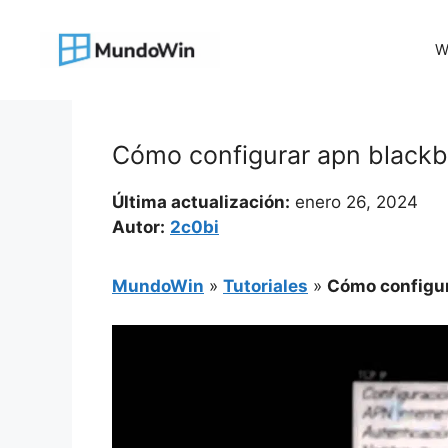
Saltar
al
W
contenido
Cómo configurar apn blackb
Última actualización:
enero 26, 2024
Autor:
2c0bi
MundoWin
»
Tutoriales
»
Cómo configur