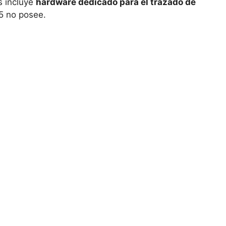
s incluye
hardware dedicado para el trazado de
15 no posee.