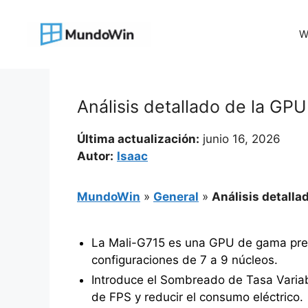
Saltar
al
W
contenido
Análisis detallado de la GP
Última actualización:
junio 16, 2026
Autor:
Isaac
MundoWin
»
General
»
Análisis detalla
La Mali-G715 es una GPU de gama prem
configuraciones de 7 a 9 núcleos.
Introduce el Sombreado de Tasa Varia
de FPS y reducir el consumo eléctrico.