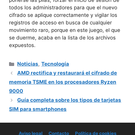
ponerse las pilas, forzar el inicio de sesión de
todos los administradores para que el nuevo
cifrado se aplique correctamente y vigilar los
registros de acceso en busca de cualquier
movimiento raro, porque en este juego, el que
se duerme, acaba en la lista de los archivos
expuestos.
Categorías
Noticias
,
Tecnología
AMD rectifica y restaurará el cifrado de
memoria TSME en los procesadores Ryzen
9000
Guía completa sobre los tipos de tarjetas
SIM para smartphones
Aviso legal
Contacto
Política de cookies