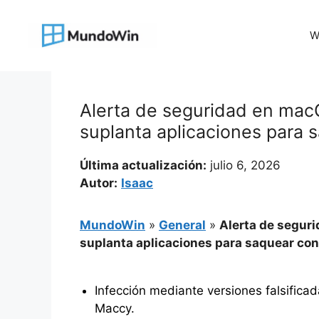
Saltar
al
W
contenido
Alerta de seguridad en mac
suplanta aplicaciones para 
Última actualización:
julio 6, 2026
Autor:
Isaac
MundoWin
»
General
»
Alerta de segur
suplanta aplicaciones para saquear co
Infección mediante versiones falsifica
Maccy.