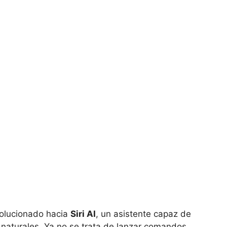
volucionado hacia
Siri AI
, un asistente capaz de
naturales. Ya no se trata de lanzar comandos