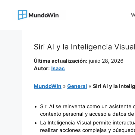
Saltar
al
W
contenido
Siri AI y la Inteligencia Visu
Última actualización:
junio 28, 2026
Autor:
Isaac
MundoWin
»
General
»
Siri AI y la Inte
Siri AI se reinventa como un asistent
contexto personal y acceso a datos de 
La Inteligencia Visual permite interact
realizar acciones complejas y búsqueda